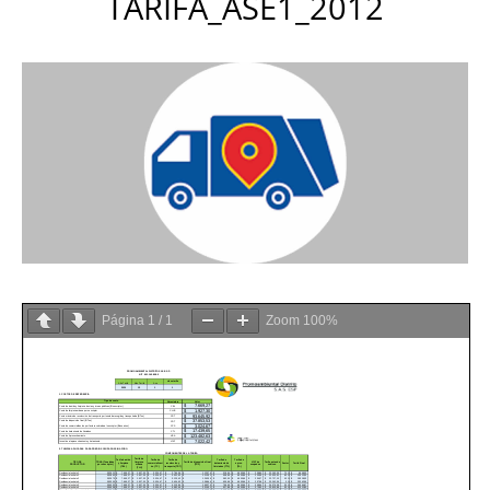
TARIFA_ASE1_2012
Página
1
/
1
Zoom
100%