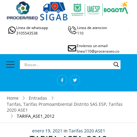
Linea de whatsapp
Linea de atencion
3105543538
110
Envíenos un email
linea110@proceraseo.co
Home
Entradas
Tarifas
,
Tarifas Promoambiental Distrito SAS ESP
,
Tarifas
2020 ASE1
TARIFA_ASE1_2012
enero 19, 2021
in
Tarifas 2020 ASE1