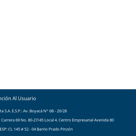
nción Al Usuario
 S.A. E.S.P.: Av. Boyacá N° 6B - 20/28
: Carrera 69 No. 80-27/45 Local 4. Centro Empresarial Avenida 80
ESP: CL 145 # 52 - 04 Barrio Prado Pinzón