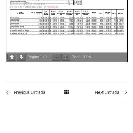
Página
1
/
2
Zoom
100%
Previous Entrada
Next Entrada