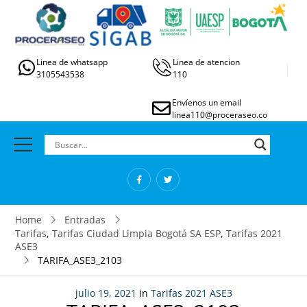
Linea de whatsapp
Linea de atencion
3105543538
110
Envíenos un email
linea110@proceraseo.co
Home
Entradas
Tarifas
,
Tarifas Ciudad Limpia Bogotá SA ESP
,
Tarifas 2021
ASE3
TARIFA_ASE3_2103
julio 19, 2021
in
Tarifas 2021 ASE3