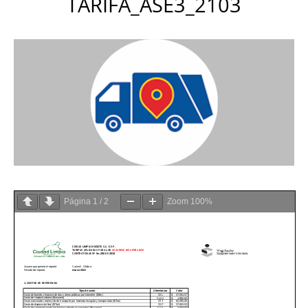
TARIFA_ASE3_2103
Página
1
/
2
Zoom
100%