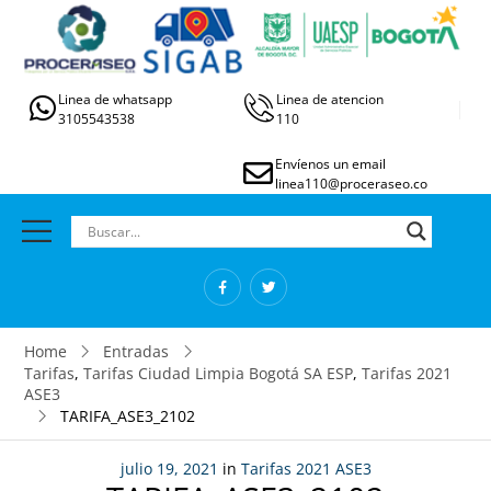
Linea de whatsapp
Linea de atencion
3105543538
110
Envíenos un email
linea110@proceraseo.co
Home
Entradas
Tarifas
,
Tarifas Ciudad Limpia Bogotá SA ESP
,
Tarifas 2021
ASE3
TARIFA_ASE3_2102
julio 19, 2021
in
Tarifas 2021 ASE3