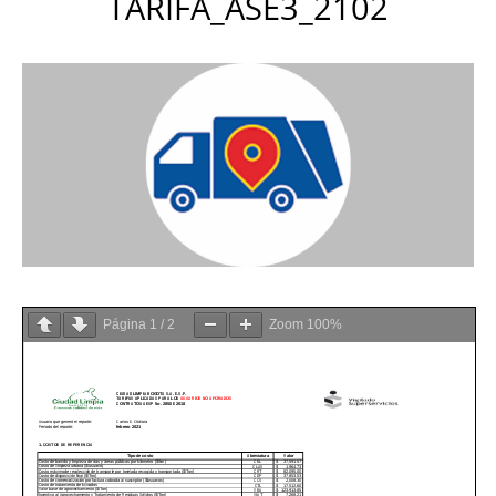
TARIFA_ASE3_2102
Página
1
/
2
Zoom
100%