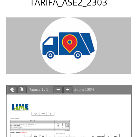
TARIFA_ASE2_2303
Página
1
/
1
Zoom
100%