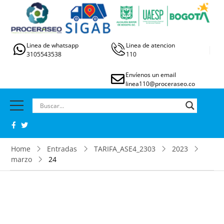
Linea de whatsapp
Linea de atencion
3105543538
110
Envíenos un email
linea110@proceraseo.co
Home
Entradas
TARIFA_ASE4_2303
2023
marzo
24