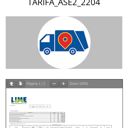
TARIFA_ASE2_2204
Página
1
/
1
Zoom
100%