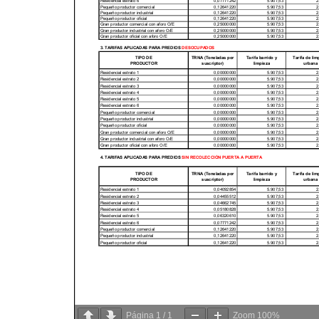
Página
1
/
1
Zoom
100%