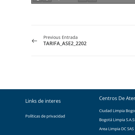
Previous Entrada
TARIFA_ASE2_2202
Centros De Ate
Links de interes
Ciudad Limpia Bogota
Políticas de privacidad
Bogotá Limpia S.A.S
Area Limpia DC SAS 