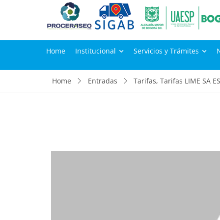
Home
Institucional
Servicios y Trámites
Home
Entradas
Tarifas
,
Tarifas LIME SA E