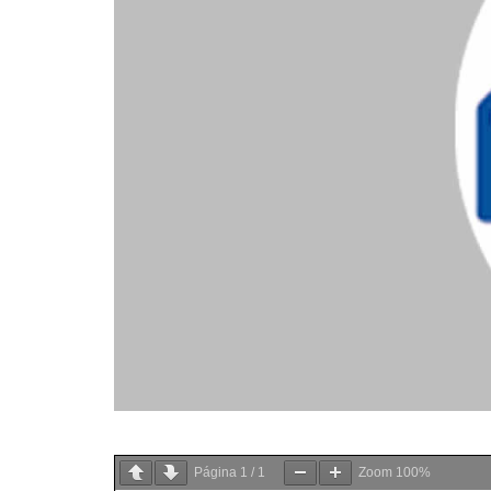
Página
1
/
1
Zoom
100%