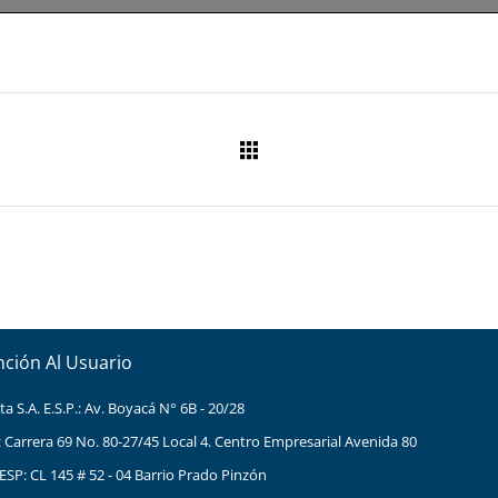
nción Al Usuario
 S.A. E.S.P.: Av. Boyacá N° 6B - 20/28
: Carrera 69 No. 80-27/45 Local 4. Centro Empresarial Avenida 80
ESP: CL 145 # 52 - 04 Barrio Prado Pinzón