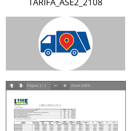
TARIFA_ASE2_2108
Página
1
/
1
Zoom
100%