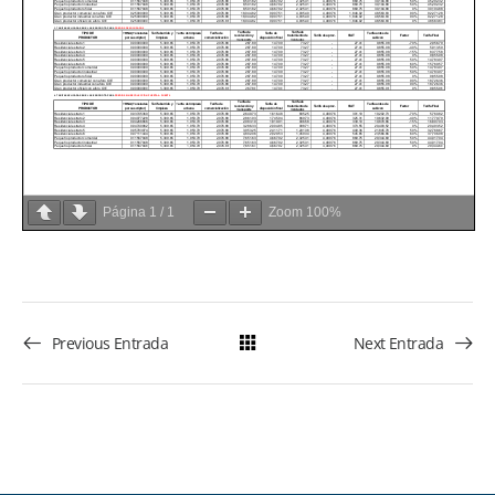
Página
1
/
1
Zoom
100%
Previous Entrada
Next Entrada