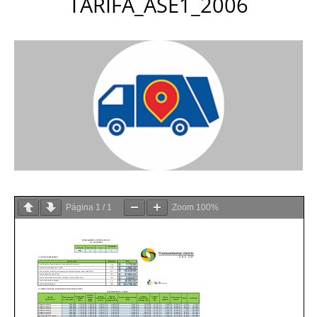
TARIFA_ASE1_2006
Página
1
/
1
Zoom
100%