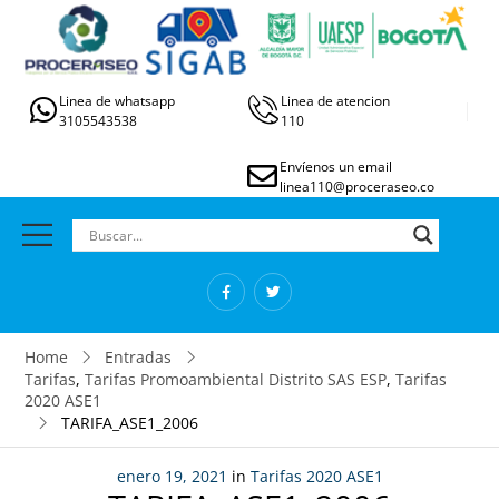
Linea de whatsapp
Linea de atencion
3105543538
110
Envíenos un email
linea110@proceraseo.co
Home
Entradas
Tarifas
,
Tarifas Promoambiental Distrito SAS ESP
,
Tarifas
2020 ASE1
TARIFA_ASE1_2006
enero 19, 2021
in
Tarifas 2020 ASE1