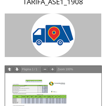
TARIFA_ASE1_1908
Página
1
/
1
Zoom
100%