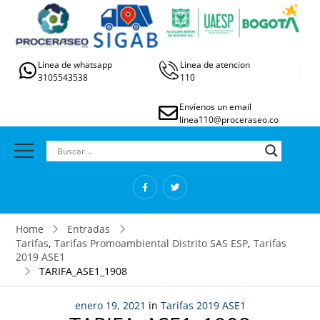
Linea de whatsapp
Linea de atencion
3105543538
110
Envíenos un email
linea110@proceraseo.co
Home
Entradas
Tarifas
,
Tarifas Promoambiental Distrito SAS ESP
,
Tarifas
2019 ASE1
TARIFA_ASE1_1908
enero 19, 2021
in
Tarifas 2019 ASE1