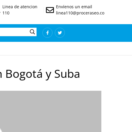
Linea de atencion
Envíenos un email
110
linea110@proceraseo.co
n Bogotá y Suba