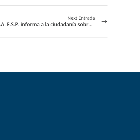
Next Entrada
LIME S.A. E.S.P. informa a la ciudadanía sobre el manejo responsable de residuos cortopunzantes