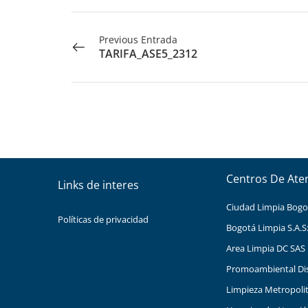
Previous Entrada
TARIFA_ASE5_2312
Centros De Ate
Links de interes
Ciudad Limpia Bogota
Políticas de privacidad
Bogotá Limpia S.A.S
Area Limpia DC SAS 
Promoambiental Distr
Limpieza Metropolita