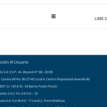
nción Al Usuario
 S.A. E.S.P.: Av. Boyacá N° 6B - 20/28
: Carrera 69 No. 80-27/45 Local 4. Centro Empresarial Avenida 80
ESP: CL 145 # 52 - 04 Barrio Prado Pinzón
ito S.A.S: Trv 4 # 51A – 25
na S.A: Cra 56 # 9 - 17 Local 2, Torre Américas