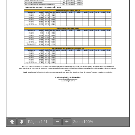
Página
1
/
1
Zoom
100%