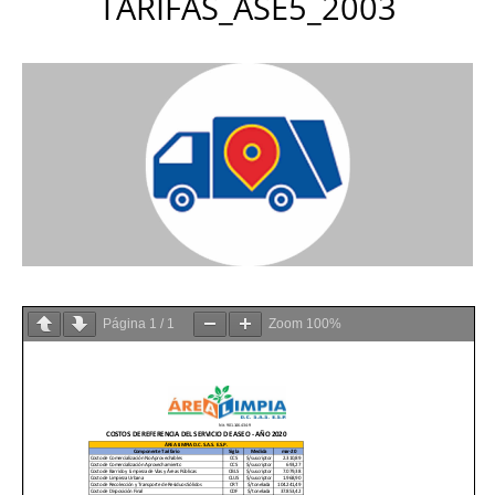
TARIFAS_ASE5_2003
Página
1
/
1
Zoom
100%