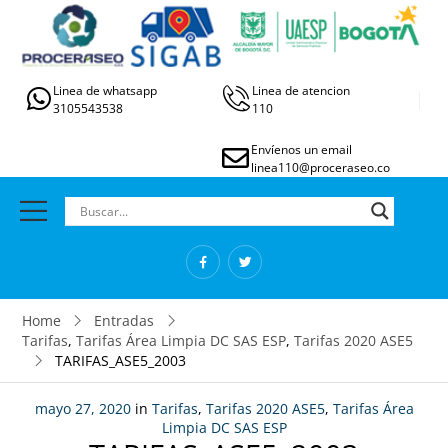
Linea de whatsapp
Linea de atencion
3105543538
110
Envíenos un email
linea110@proceraseo.co
Home
Entradas
Tarifas
,
Tarifas Área Limpia DC SAS ESP
,
Tarifas 2020 ASE5
TARIFAS_ASE5_2003
mayo 27, 2020
in
Tarifas
,
Tarifas 2020 ASE5
,
Tarifas Área
Limpia DC SAS ESP