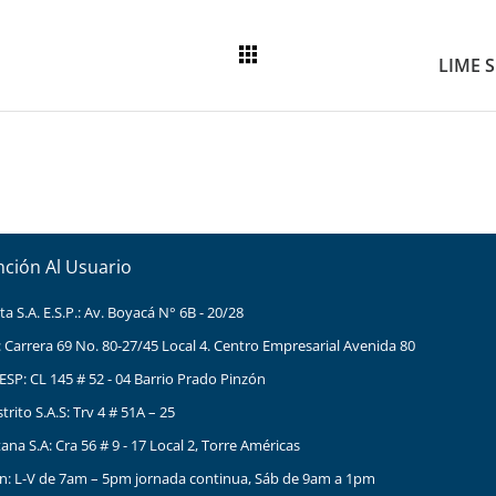
nción Al Usuario
 S.A. E.S.P.: Av. Boyacá N° 6B - 20/28
: Carrera 69 No. 80-27/45 Local 4. Centro Empresarial Avenida 80
ESP: CL 145 # 52 - 04 Barrio Prado Pinzón
ito S.A.S: Trv 4 # 51A – 25
na S.A: Cra 56 # 9 - 17 Local 2, Torre Américas
ón: L-V de 7am – 5pm jornada continua, Sáb de 9am a 1pm