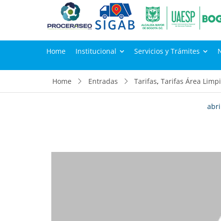
Home
Institucional
Servicios y Trámites
Home
Entradas
Tarifas
,
Tarifas Área Limp
abri