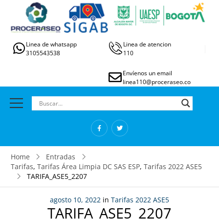
Linea de whatsapp
Linea de atencion
3105543538
110
Envíenos un email
linea110@proceraseo.co
Home
Entradas
Tarifas
,
Tarifas Área Limpia DC SAS ESP
,
Tarifas 2022 ASE5
TARIFA_ASE5_2207
agosto 10, 2022
in
Tarifas 2022 ASE5
TARIFA_ASE5_2207