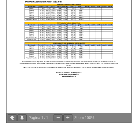
Página
1
/
1
Zoom
100%