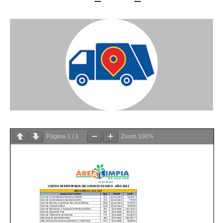
Página
1
/
1
Zoom
100%