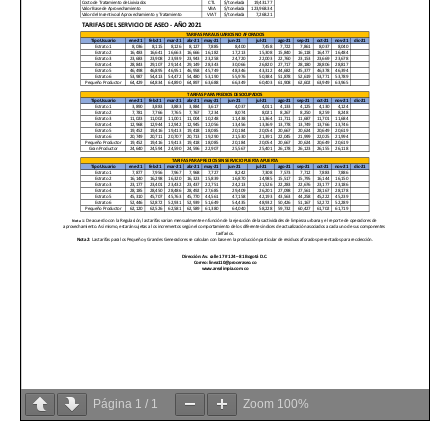
Página
1
/
1
Zoom
100%