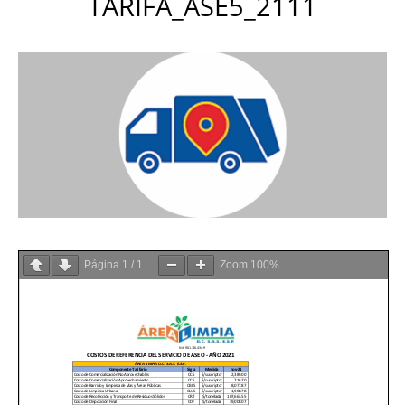
TARIFA_ASE5_2111
Página
1
/
1
Zoom
100%