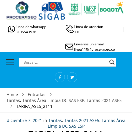
Linea de whatsapp
Linea de atencion
3105543538
110
Envíenos un email
linea110@proceraseo.co
Home
Entradas
Tarifas
,
Tarifas Área Limpia DC SAS ESP
,
Tarifas 2021 ASE5
TARIFA_ASE5_2111
diciembre 7, 2021
in
Tarifas
,
Tarifas 2021 ASE5
,
Tarifas Área
Limpia DC SAS ESP