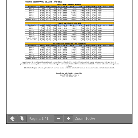
Página
1
/
1
Zoom
100%