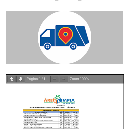
Página
1
/
1
Zoom
100%