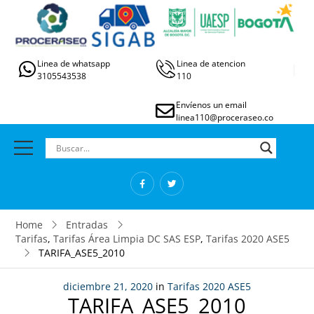
Linea de whatsapp
Linea de atencion
3105543538
110
Envíenos un email
linea110@proceraseo.co
Home
Entradas
Tarifas
,
Tarifas Área Limpia DC SAS ESP
,
Tarifas 2020 ASE5
TARIFA_ASE5_2010
diciembre 21, 2020
in
Tarifas 2020 ASE5
TARIFA_ASE5_2010