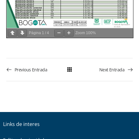
Página
1
/
4
Zoom
100%
Previous Entrada
Next Entrada
Links de interes