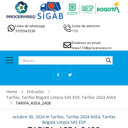
Linea de whatsapp
Linea de atencion
3105543538
110
Envíenos un email
linea110@proceraseo.co
Home
Entradas
Tarifas
,
Tarifas Bogotá Limpia SAS ESP
,
Tarifas 2024 ASE4
TARIFA_ASE4_2408
octubre 30, 2024
in
Tarifas
,
Tarifas 2024 ASE4
,
Tarifas
Bogotá Limpia SAS ESP