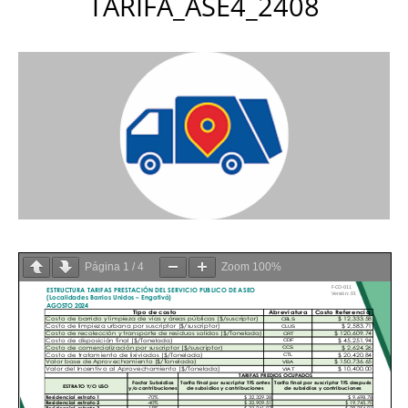
TARIFA_ASE4_2408
Página
1
/
4
Zoom
100%