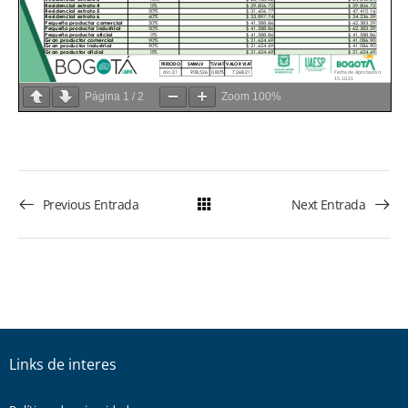
Página
1
/
2
Zoom
100%
Previous Entrada
Next Entrada
Links de interes