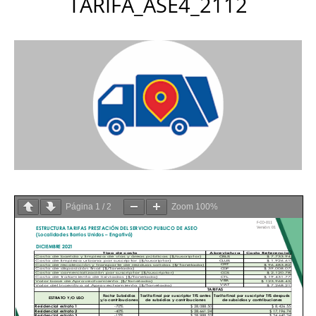
TARIFA_ASE4_2112
Página
1
/
2
Zoom
100%