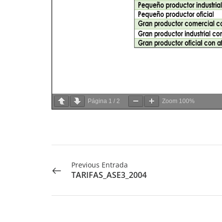
Página
1
/
2
Zoom
100%
Previous Entrada
TARIFAS_ASE3_2004