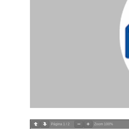
Página
1
/
2
Zoom
100%