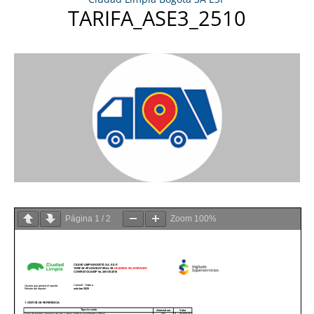
TARIFA_ASE3_2510
Página
1
/
2
Zoom
100%