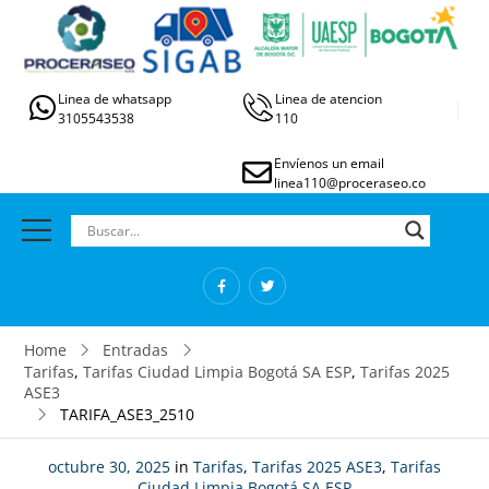
Linea de whatsapp
Linea de atencion
3105543538
110
Envíenos un email
linea110@proceraseo.co
Home
Entradas
Tarifas
,
Tarifas Ciudad Limpia Bogotá SA ESP
,
Tarifas 2025
ASE3
TARIFA_ASE3_2510
octubre 30, 2025
in
Tarifas
,
Tarifas 2025 ASE3
,
Tarifas
Ciudad Limpia Bogotá SA ESP