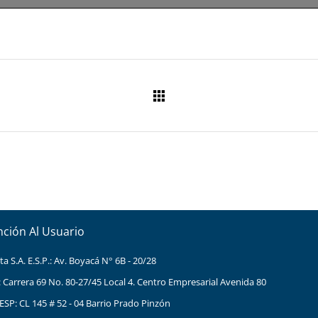
nción Al Usuario
 S.A. E.S.P.: Av. Boyacá N° 6B - 20/28
: Carrera 69 No. 80-27/45 Local 4. Centro Empresarial Avenida 80
ESP: CL 145 # 52 - 04 Barrio Prado Pinzón