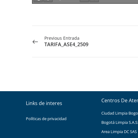
Previous Entrada
TARIFA_ASE4_2509
Centros De Ate
Links de interes
Ciudad Limpia Bogota
Políticas de privacidad
Bogotá Limpia S.A.S
Area Limpia DC SAS 