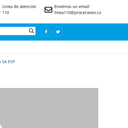
Linea de atencion
Envíenos un email
110
linea110@proceraseo.co
á SA ESP