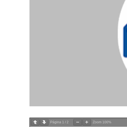
Página
1
/
2
Zoom
100%