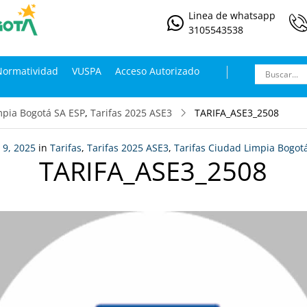
Linea de whatsapp
3105543538
Normatividad
VUSPA
Acceso Autorizado
mpia Bogotá SA ESP
,
Tarifas 2025 ASE3
TARIFA_ASE3_2508
 9, 2025
in
Tarifas
,
Tarifas 2025 ASE3
,
Tarifas Ciudad Limpia Bogot
TARIFA_ASE3_2508