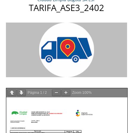
TARIFA_ASE3_2402
Página
1
/
2
Zoom
100%