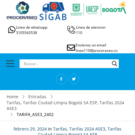
Linea de whatsapp
Linea de atencion
3105543538
110
Envíenos un email
linea110@proceraseo.co
Home
Entradas
Tarifas
,
Tarifas Ciudad Limpia Bogotá SA ESP
,
Tarifas 2024
ASE3
TARIFA_ASE3_2402
febrero 29, 2024
in
Tarifas
,
Tarifas 2024 ASE3
,
Tarifas
Ciudad Limpia Bogotá SA ESP