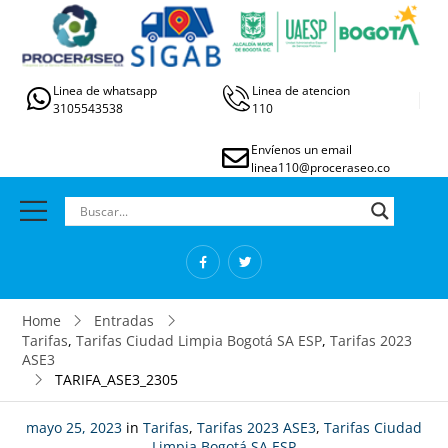
Linea de whatsapp
Linea de atencion
3105543538
110
Envíenos un email
linea110@proceraseo.co
Home
Entradas
Tarifas
,
Tarifas Ciudad Limpia Bogotá SA ESP
,
Tarifas 2023
ASE3
TARIFA_ASE3_2305
mayo 25, 2023
in
Tarifas
,
Tarifas 2023 ASE3
,
Tarifas Ciudad
Limpia Bogotá SA ESP