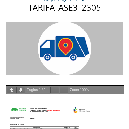
TARIFA_ASE3_2305
Página
1
/
2
Zoom
100%