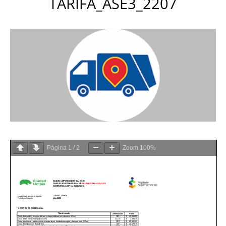
TARIFA_ASE3_2207
Página
1
/
2
Zoom
100%