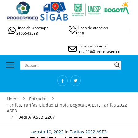
Linea de whatsapp
Linea de atencion
3105543538
110
Envíenos un email
linea110@proceraseo.co
Home
Entradas
Tarifas
,
Tarifas Ciudad Limpia Bogotá SA ESP
,
Tarifas 2022
ASE3
TARIFA_ASE3_2207
agosto 10, 2022
in
Tarifas 2022 ASE3