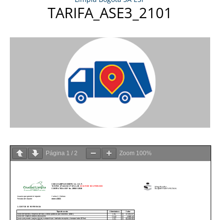
TARIFA_ASE3_2101
Página
1
/
2
Zoom
100%