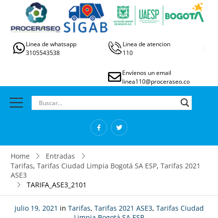
Linea de whatsapp
Linea de atencion
3105543538
110
Envíenos un email
linea110@proceraseo.co
Home
Entradas
Tarifas
,
Tarifas Ciudad Limpia Bogotá SA ESP
,
Tarifas 2021
ASE3
TARIFA_ASE3_2101
julio 19, 2021
in
Tarifas
,
Tarifas 2021 ASE3
,
Tarifas Ciudad
Limpia Bogotá SA ESP