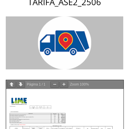
TARIFA_ASE2_2506
Página
1
/
1
Zoom
100%