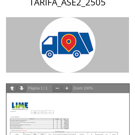
TARIFA_ASE2_2505
Página
1
/
1
Zoom
100%