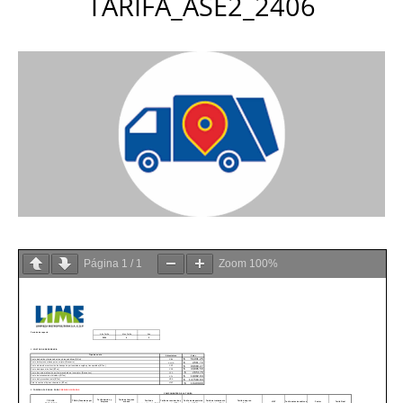
TARIFA_ASE2_2406
Página
1
/
1
Zoom
100%