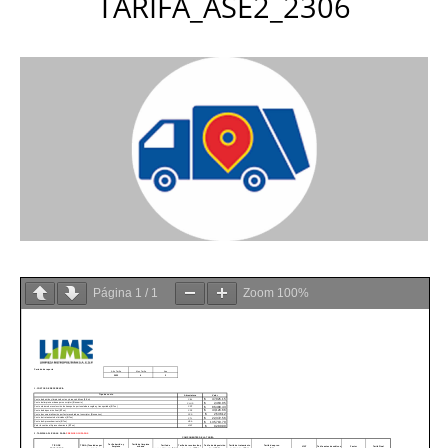
TARIFA_ASE2_2306
Página
1
/
1
Zoom
100%