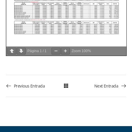
Página
1
/
1
Zoom
100%
Previous Entrada
Next Entrada