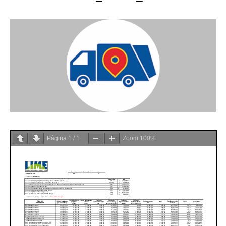
Página
1
/
1
Zoom
100%