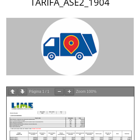
TARIFA_ASE2_1904
Página
1
/
1
Zoom
100%