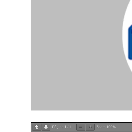
Página
1
/
1
Zoom
100%