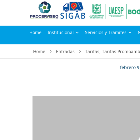
Home
Institucional
Servicios y Trámites
Home
Entradas
Tarifas
,
Tarifas Promoambi
febrero 9