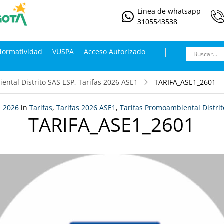
Linea de whatsapp
3105543538
Normatividad
VUSPA
Acceso Autorizado
ental Distrito SAS ESP
,
Tarifas 2026 ASE1
TARIFA_ASE1_2601
, 2026
in
Tarifas
,
Tarifas 2026 ASE1
,
Tarifas Promoambiental Distri
TARIFA_ASE1_2601