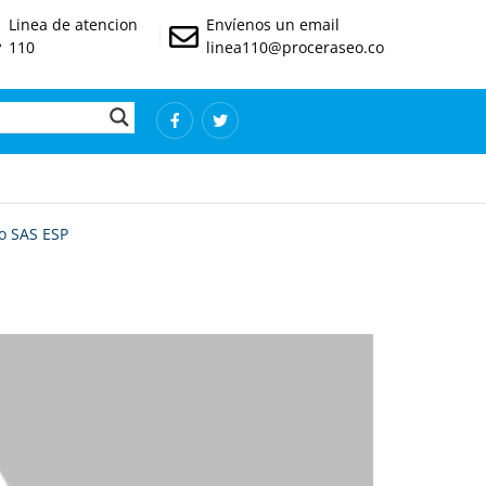
Linea de atencion
Envíenos un email
110
linea110@proceraseo.co
to SAS ESP