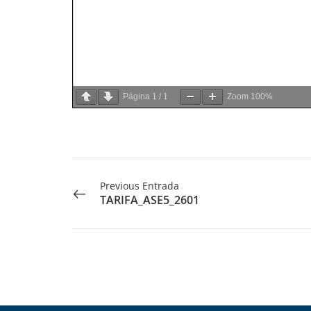
Página
1
/
1
Zoom
100%
Previous Entrada
TARIFA_ASE5_2601