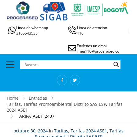
Linea de whatsapp
Linea de atencion
3105543538
110
Envíenos un email
linea110@proceraseo.co
Home
Entradas
Tarifas
,
Tarifas Promoambiental Distrito SAS ESP
,
Tarifas
2024 ASE1
TARIFA_ASE1_2407
octubre 30, 2024
in
Tarifas
,
Tarifas 2024 ASE1
,
Tarifas
Promoambiental Distrito SAS ESP