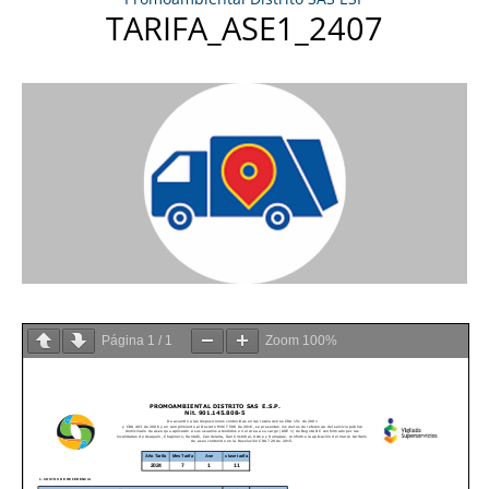
TARIFA_ASE1_2407
Página
1
/
1
Zoom
100%