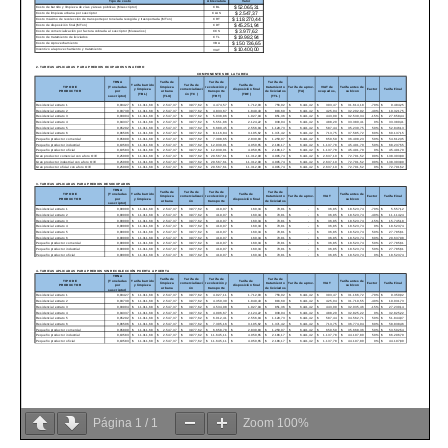
Página
1
/
1
Zoom
100%