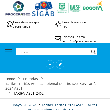
Linea de whatsapp
Linea de atencion
3105543538
110
Envíenos un email
linea110@proceraseo.co
Home
Entradas
Tarifas
,
Tarifas Promoambiental Distrito SAS ESP
,
Tarifas
2024 ASE1
TARIFA_ASE1_2402
mayo 31, 2024
in
Tarifas
,
Tarifas 2024 ASE1
,
Tarifas
Promoambiental Distrito SAS ESP