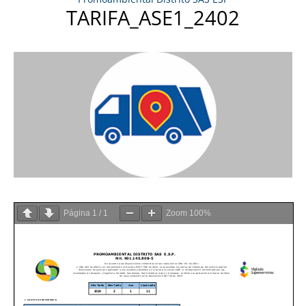
TARIFA_ASE1_2402
Página
1
/
1
Zoom
100%