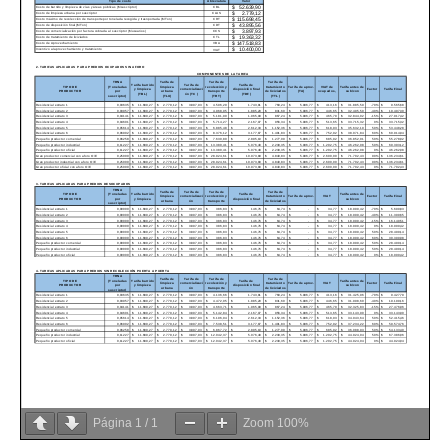
Página
1
/
1
Zoom
100%