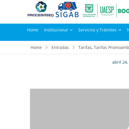
Home
Institucional
Servicios y Trámites
Home
Entradas
Tarifas
,
Tarifas Promoambi
abril 24