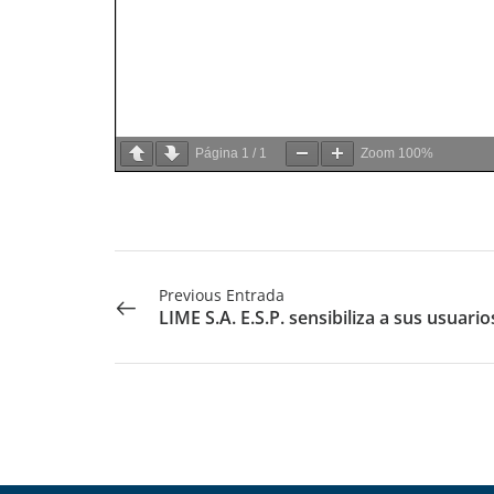
Página
1
/
1
Zoom
100%
Previous Entrada