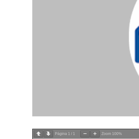
Página
1
/
1
Zoom
100%