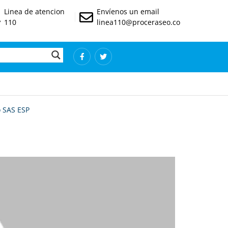
Linea de atencion
Envíenos un email
110
linea110@proceraseo.co
o SAS ESP