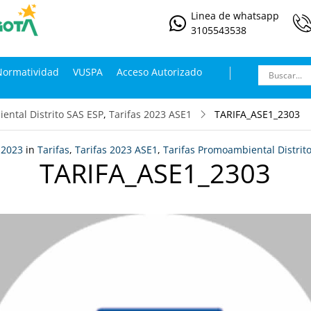
Linea de whatsapp
3105543538
Normatividad
VUSPA
Acceso Autorizado
ental Distrito SAS ESP
,
Tarifas 2023 ASE1
TARIFA_ASE1_2303
, 2023
in
Tarifas
,
Tarifas 2023 ASE1
,
Tarifas Promoambiental Distrit
TARIFA_ASE1_2303