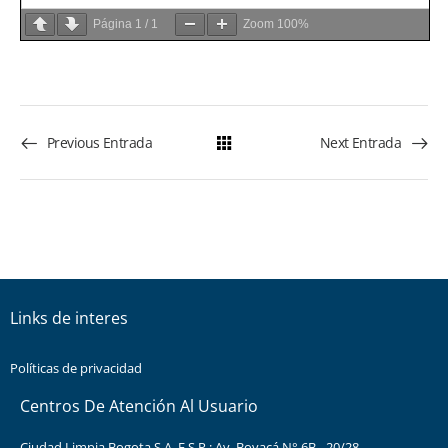
Página
1
/
1
Zoom
100%
Previous Entrada
Next Entrada
Links de interes
Políticas de privacidad
Centros De Atención Al Usuario
Ciudad Limpia Bogota S.A. E.S.P.: Av. Boyacá N° 6B - 20/28