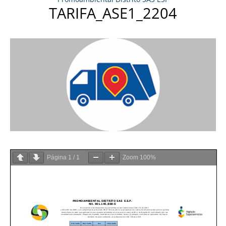
TARIFA_ASE1_2204
Página
1
/
1
Zoom
100%