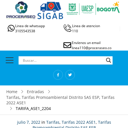
Linea de whatsapp
Linea de atencion
3105543538
110
Envíenos un email
linea110@proceraseo.co
Home
Entradas
Tarifas
,
Tarifas Promoambiental Distrito SAS ESP
,
Tarifas
2022 ASE1
TARIFA_ASE1_2204
julio 7, 2022
in
Tarifas
,
Tarifas 2022 ASE1
,
Tarifas
Promoambiental Distrito SAS ESP