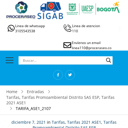
Linea de whatsapp
Linea de atencion
3105543538
110
Envíenos un email
linea110@proceraseo.co
Home
Entradas
Tarifas
,
Tarifas Promoambiental Distrito SAS ESP
,
Tarifas
2021 ASE1
TARIFA_ASE1_2107
diciembre 7, 2021
in
Tarifas
,
Tarifas 2021 ASE1
,
Tarifas
Promoambiental Distrito SAS ESP