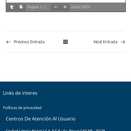
Página
1
/
1
Zoom
100%
Previous Entrada
Next Entrada
Links de interes
Políticas de privacidad
Centros De Atención Al Usuario
Ciudad Limpia Bogota S.A. E.S.P.: Av. Boyacá N° 6B - 20/28