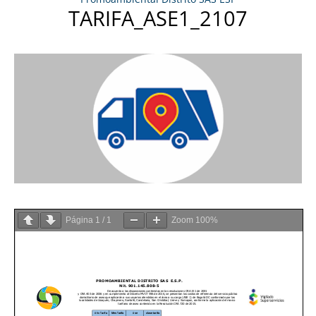
TARIFA_ASE1_2107
Página
1
/
1
Zoom
100%