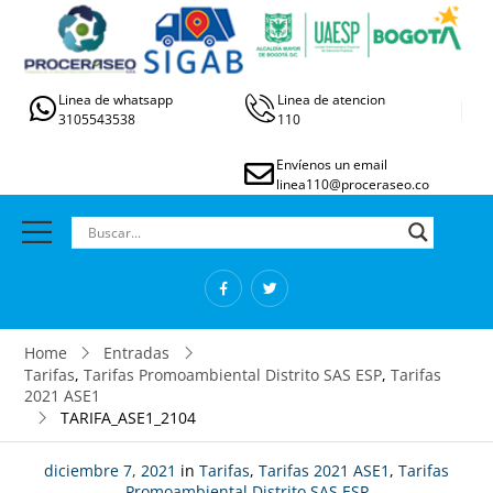
Linea de whatsapp
Linea de atencion
3105543538
110
Envíenos un email
linea110@proceraseo.co
Home
Entradas
Tarifas
,
Tarifas Promoambiental Distrito SAS ESP
,
Tarifas
2021 ASE1
TARIFA_ASE1_2104
diciembre 7, 2021
in
Tarifas
,
Tarifas 2021 ASE1
,
Tarifas
Promoambiental Distrito SAS ESP