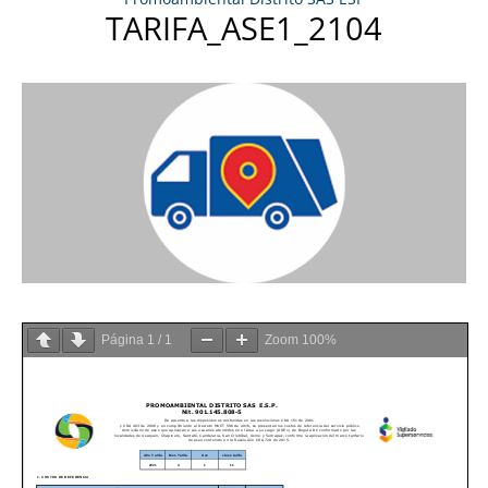
TARIFA_ASE1_2104
Página
1
/
1
Zoom
100%