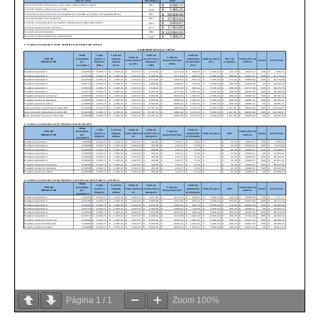
Página
1
/
1
Zoom
100%