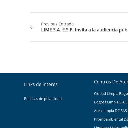
Previous Entrada
LIME S.A. E.S.P. Invita a la audiencia púb
Centros De Ate
Links de interes
Ciudad Limpia Bogota
Políticas de privacidad
Bogotá Limpia S.A.S
Area Limpia DC SAS 
Promoambiental Distr
Limpieza Metropolita