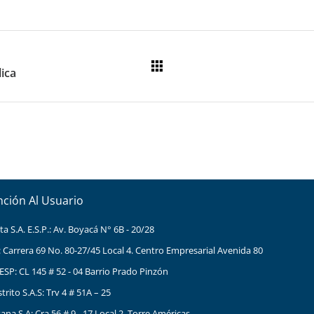
lica
nción Al Usuario
 S.A. E.S.P.: Av. Boyacá N° 6B - 20/28
: Carrera 69 No. 80-27/45 Local 4. Centro Empresarial Avenida 80
ESP: CL 145 # 52 - 04 Barrio Prado Pinzón
ito S.A.S: Trv 4 # 51A – 25
na S.A: Cra 56 # 9 - 17 Local 2, Torre Américas