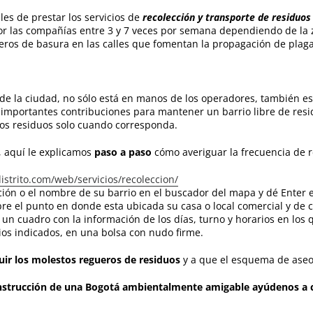
es de prestar los servicios de
recolección y transporte de residuos
por las compañías entre 3 y 7 veces por semana dependiendo de la 
ueros de basura en las calles que fomentan la propagación de plag
e la ciudad, no sólo está en manos de los operadores, también e
importantes contribuciones para mantener un barrio libre de res
los residuos solo cuando corresponda.
, aquí le explicamos
paso a paso
cómo averiguar la frecuencia de r
strito.com/web/servicios/recoleccion/
cción o el nombre de su barrio en el buscador del mapa y dé Enter 
e el punto en donde esta ubicada su casa o local comercial y de c
á un cuadro con la información de los días, turno y horarios en los
ios indicados, en una bolsa con nudo firme.
uir los molestos regueros de residuos
y a que el esquema de aseo
nstrucción de una Bogotá ambientalmente amigable ayúdenos a c