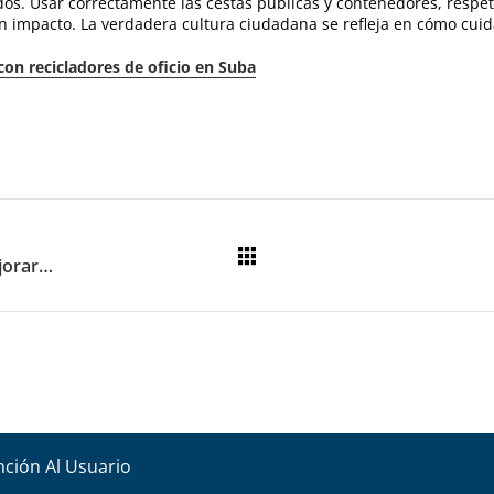
os. Usar correctamente las cestas públicas y contenedores, respeta
n impacto. La verdadera cultura ciudadana se refleja en cómo cu
con recicladores de oficio en Suba
LIME trabaja con comunidades para mejorar los hábitos en el manejo de residuos
nción Al Usuario