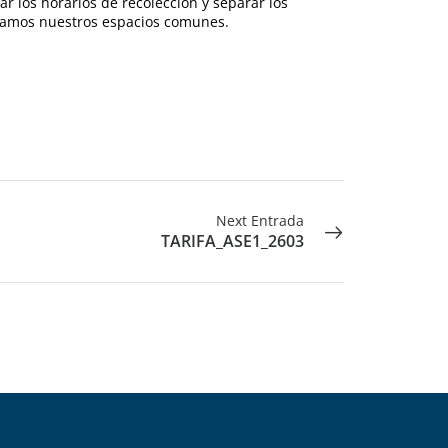
r los horarios de recolección y separar los
idamos nuestros espacios comunes.
Next Entrada
TARIFA_ASE1_2603