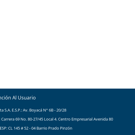
nción Al Usuario
 S.A. E.S.P.: Av. Boyacá N° 6B - 20/28
: Carrera 69 No. 80-27/45 Local 4. Centro Empresarial Avenida 80
ESP: CL 145 # 52 - 04 Barrio Prado Pinzón