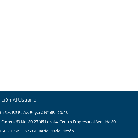
nción Al Usuario
 S.A. E.S.P.: Av. Boyacá N° 6B - 20/28
: Carrera 69 No. 80-27/45 Local 4. Centro Empresarial Avenida 80
ESP: CL 145 # 52 - 04 Barrio Prado Pinzón