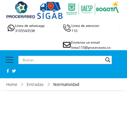
Linea de whatsapp
Linea de atencion
3105543538
110
Envíenos un email
linea110@proceraseo.co
Home
Entradas
Normatividad