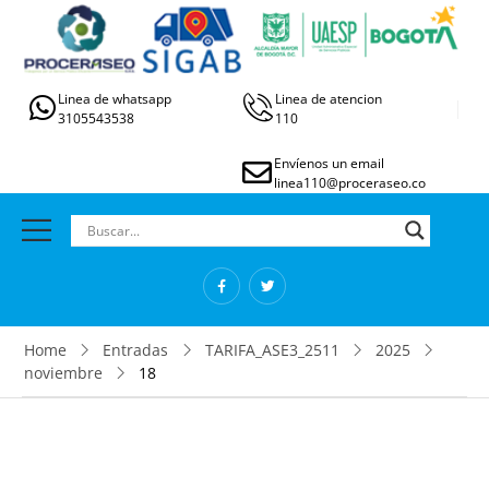
Linea de whatsapp
Linea de atencion
3105543538
110
Envíenos un email
linea110@proceraseo.co
Home
Entradas
TARIFA_ASE3_2511
2025
noviembre
18